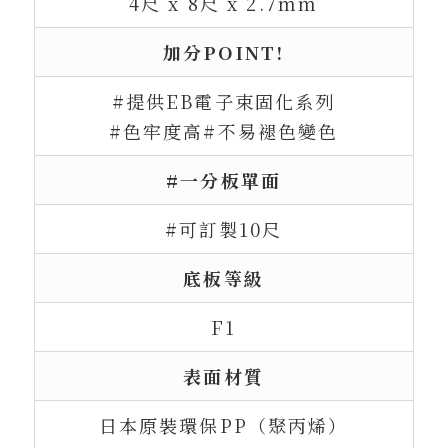
4尺 x 8尺 x 2.7mm
加分POINT!
#提供EB電子束固化系列
#色牢度高#不易褪色變色
#一分板單面
#可訂製10尺
底板等級
F1
表面材質
日本原裝環保PP（聚丙烯）