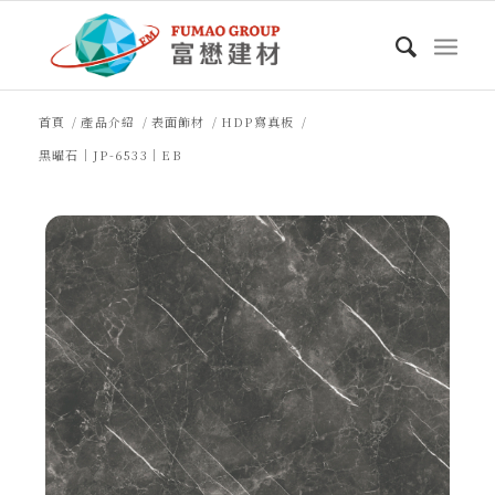
首頁
/
產品介紹
/
表面飾材
/
HDP寫真板
/
黑曜石｜JP-6533｜EB