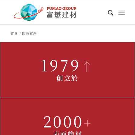
首頁
/
關於富懋
1979
↑
創立於
2000
+
表面飾材