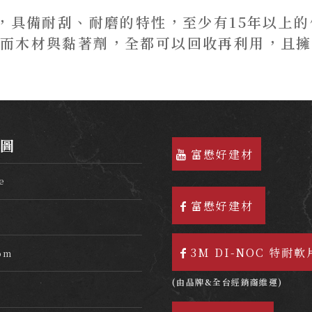
理，具備耐刮、耐磨的特性，至少有15年以上
而木材與黏著劑，全都可以回收再利用，且擁
地圖
富懋好建材
e
富懋好建材
3M DI-NOC 特耐軟
om
(由品牌&全台經銷商維運)