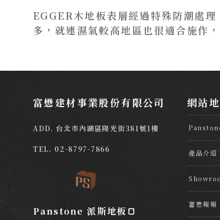
EGGER木地板表層經過特殊防潮處
多，就連濕氣較高地區也很適合施作，
富懋建材事業股份有限公司
網站
Panston
ADD. 台北市內湖區陽光街381號1樓
TEL.
02-8797-7866
產品介紹
Showro
富懋報報
Panstone 派斯地板🍞