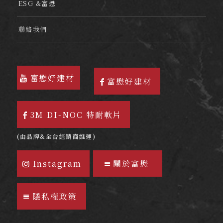
ESG &富懋
聯絡我們
富懋好建材
富懋好建材
3M DI-NOC 特耐軟片
(由品牌&全台經銷商維運)
Instagram
關於富懋
隱私權政策